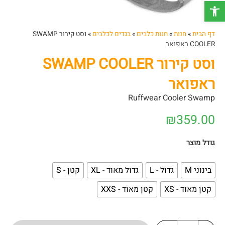
פתח סרגל נגישות
דף הבית
»
חנות
»
חנות כלבים
»
בגדים לכלבים
»
וסט קירור SWAMP
COOLER ראפואר
וסט קירור SWAMP COOLER
ראפואר
Ruffwear Cooler Swamp
₪
359.00
גודל מוצר
בינוני M
גדול - L
גדול מאוד - XL
קטן - S
קטן מאוד - XS
קטן מאוד - XXS