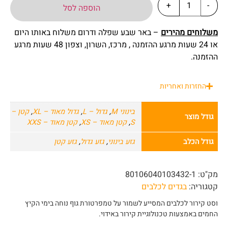
+
-
הוספה לסל
משלוחים מהירים
– באר שבע שפלה ודרום משלוח באותו היום
או 24 שעות מרגע ההזמנה , מרכז, השרון, וצפון 48 שעות מרגע
ההזמנה.
החזרות ואחריות
בינוני M
,
גדול – L
,
גדול מאוד – XL
,
קטן –
גודל מוצר
S
,
קטן מאוד – XS
,
קטן מאוד – XXS
גודל הכלב
גזע בינוני
,
גזע גדול
,
גזע קטן
מק"ט:
80106040103432-1
קטגוריה:
בגדים לכלבים
וסט קירור לכלבים המסייע לשמור על טמפרטורת גוף נוחה בימי הקיץ
החמים באמצעות טכנולוגיית קירור באידוי.