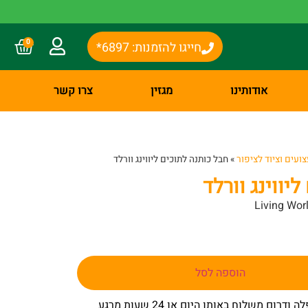
0
חייגו להזמנות: 6897*
אודותינו
מגזין
צרו קשר
ועים וציוד לציפור
»
חבל כותנה לתוכים ליווינג וורלד
יווינג וורלד
Living Wor
הוספה לסל
– באר שבע שפלה ודרום משלוח באותו היום או 24 שעות מרגע