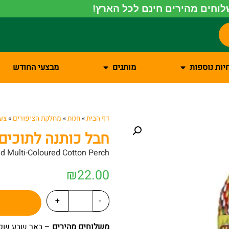
וחים מהירים חינם לכל הארץ!
יות נוספות
מותגים
מבצעי החודש
דף הבית
»
חנות
»
מחלקת הציפורים
»
צעצ
חבל כותנה לתוכים ל
ld Multi-Coloured Cotton Perch
₪
22.00
+
-
משלוחים מהירים