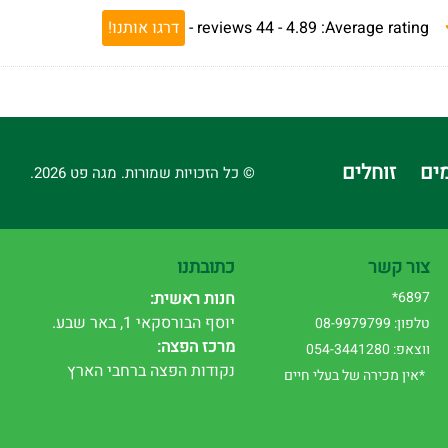
Average rating:
4.89 -
44
reviews
-
דרגו אותנו!
ים
זוחלים
© כל הזכויות שמורות. מגה פט 2026.
צור קשר
כתובתנו
6897*
חנות ראשית:
יוסף הבורסקאי 1, באר שבע.
טלפון: 08-9979799
מרכז הפצה:
ווצאפ: 054-3441280
נקודות הפצה ברחבי הארץ
*אין מכירה של בעלי חיים