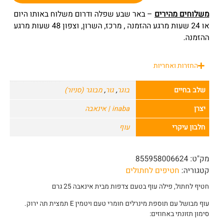
משלוחים מהירים
– באר שבע שפלה ודרום משלוח באותו היום
או 24 שעות מרגע ההזמנה , מרכז, השרון, וצפון 48 שעות מרגע
ההזמנה.
החזרות ואחריות
שלב בחיים
בוגר
,
גור
,
מבוגר (סניור)
יצרן
inaba | אינאבה
חלבון עיקרי
עוף
מק"ט:
855958006624
קטגוריה:
חטיפים לחתולים
חטיף לחתול, פילה עוף בטעם צדפות מבית אינאבה 25 גרם
עוף מבושל עם תוספת מינרלים חומרי טעם ויטמין E תמצית תה ירוק.
סימון תזונתי באחוזים: