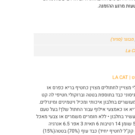
מבוגר (סניור)
LA CAT
 מצויין לחתולים מצוין כחטיף בריא כפרס או
גיסוני כבד בתוספת בטטה וברוקולי.חטיפי לה קט
ושרים בחלבון איכותי ומכיל ויטמינים ומינרלים.
א או כאמצעי אילוף עבור החתול שלך! בעל טעם
עשיר בחלבון • ללא חומרים משמרים או צבעי מאכל
תכולה תזונתית באחוזים: חלבון 55 שומן 14 רטיבות 6 תאית 3 אפר 6.5 אנרגיה
מטאבולית 3 755 קק"ל/ ק"ג ( 0.6 קק"ל לחטיף יחיד) כבד עוף (70%) בטטה(15%)