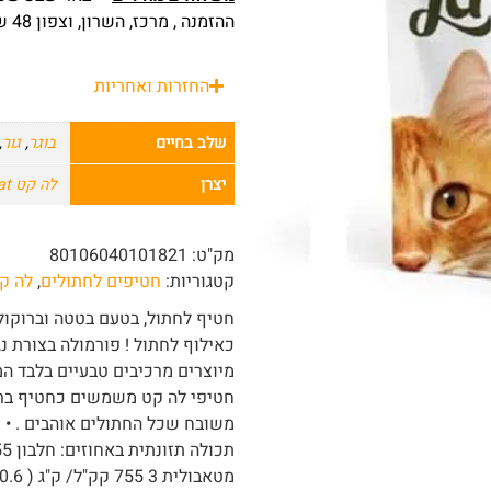
ההזמנה , מרכז, השרון, וצפון 48 שעות מרגע ההזמנה.
החזרות ואחריות
שלב בחיים
בוגר
,
גור
,
יצרן
לה קט La Cat
מק"ט:
80106040101821
קטגוריות:
חטיפים לחתולים
,
לה קט | 
חטיף לחתול, בטעם בטטה וברוקולי
כאילוף לחתול ! פורמולה בצורת נ
מיוצרים מרכיבים טבעיים בלבד המע
חטיפי לה קט משמשים כחטיף ברי
משובח שכל החתולים אוהבים . • 