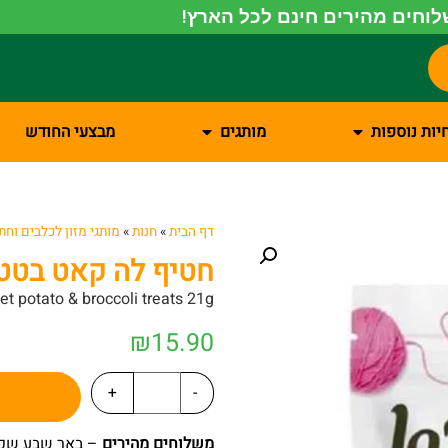
וחים מהירים חינם לכל הארץ!
יות נוספות
מותגים
מבצעי החודש
דף הבית
»
חנות
»
מותגי מזון לכלבים וחת
חטיף לה קאט בטטה וב
t potato & broccoli treats 21g
₪
15.90
+
-
משלוחים מהירים