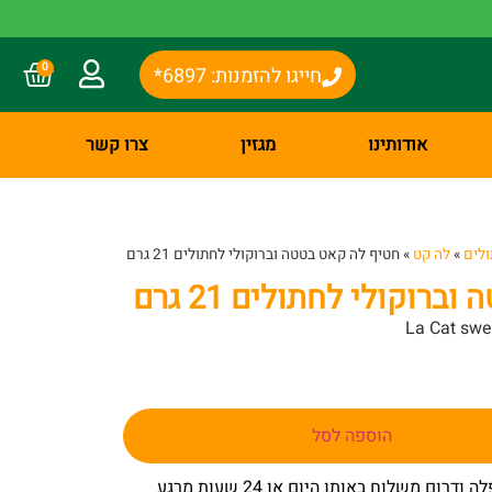
0
חייגו להזמנות: 6897*
אודותינו
מגזין
צרו קשר
ולים
»
לה קט
»
חטיף לה קאט בטטה וברוקולי לחתולים 21 גרם
רוקולי לחתולים 21 גרם
La Cat swee
הוספה לסל
– באר שבע שפלה ודרום משלוח באותו היום או 24 שעות מרגע