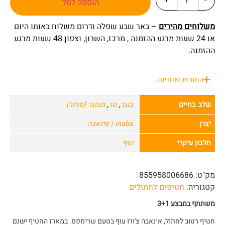
+
-
הוספה לסל
משלוחים מהירים
– באר שבע שפלה ודרום משלוח באותו היום
או 24 שעות מרגע ההזמנה , מרכז, השרון, וצפון 48 שעות מרגע
ההזמנה.
החזרות ואחריות
שלב בחיים
בוגר
,
גור
,
מבוגר (סניור)
יצרן
inaba | אינאבה
חלבון עיקרי
עוף
מק"ט:
855958006686
קטגוריה:
חטיפים לחתולים
משתתף במבצע 3+1
חטיף רטוב לחתול, אינאבה צ'ורו עוף בטעם שרימפס. במארז החטיף ישנם