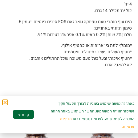
4 יח'
כול יח' מכילה 14 גרם.
מים עוף חומרי טעם טפיוקה גואר גאם FOS סיבים ביוטיים ויטמין E.
סימון תזונתי באחוזים:
חלבון 7% שומן 0.2% תאית 0.1% אפר 2% רטיבות 91%.
*מומלץ לתת בין ארוחות או כחטיף אילוף.
*חטיף משלים עשיר במינרלים וויטמינים .
*חטיף איכותי ובעל בעל טעם משובח שכל החתולים אוהבים.
לא למאכל אדם.
מוצרים קשורים
באתר זה נעשה שימוש בעוגיות לצורך תפעול תקין
ושיפור חוויית המשתמש. המשך השימוש באתר מהווה
קראתי
הסכמה לשימוש זה. לפרטים נוספים ראו
מדיניות
פרטיות.