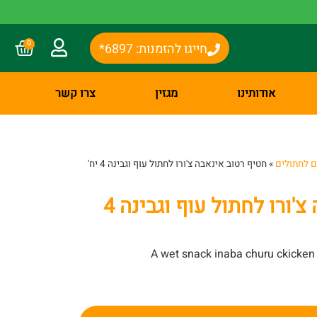
0
חייגו להזמנות: 6897*
אודותינו
מגזין
צרו קשר
 לחתולים
»
חטיף רטוב אינאבה צ'ורו לחתול עוף וגבינה 4 יח'
חטיף רטוב אינאבה צ'ורו לחתול עוף וגבינה 4
A wet snack inaba churu ckicken 