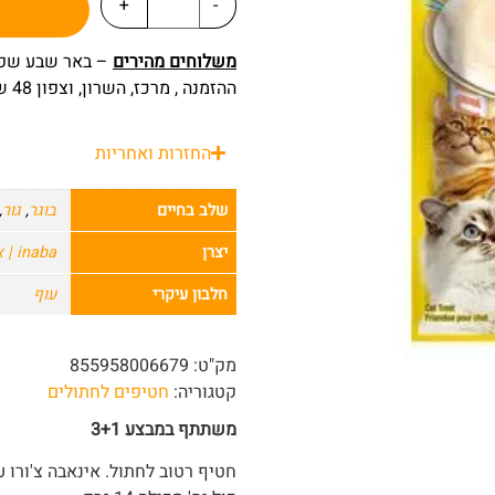
+
-
משלוחים מהירים
ההזמנה , מרכז, השרון, וצפון 48 שעות מרגע ההזמנה.
החזרות ואחריות
שלב בחיים
בוגר
,
גור
,
יצרן
inaba | אינאבה
חלבון עיקרי
עוף
מק"ט:
855958006679
קטגוריה:
חטיפים לחתולים
משתתף במבצע 3+1
חטיף רטוב לחתול. אינאבה צ'ורו עוף