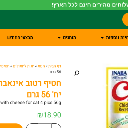
וחים מהירים חינם לכל הארץ!
יות נוספות
מותגים
מבצעי החודש
דף הבית
»
חנות
»
חנות לחתולים
»
חטיפים
56 גרם
יח' 56 גרם
with cheese for cat 4 pics 56g
₪
18.90