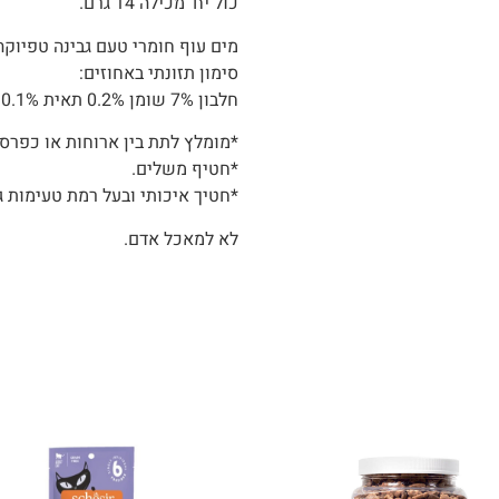
כול יח' מכילה 14 גרם.
מים עוף חומרי טעם גבינה טפיוקה גואר גאם FOS סיבים ב
סימון תזונתי באחוזים:
חלבון 7% שומן 0.2% תאית 0.1% אפר 2% רטיבות 91%.
*מומלץ לתת בין ארוחות או כפרס.
*חטיף משלים.
*חטיך איכותי ובעל רמת טעימות ג
לא למאכל אדם.