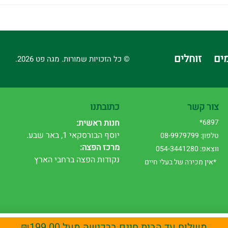
ים
זוחלים
© כל הזכויות שמורות. מגה פט 2026.
צור קשר
כתובתנו
6897*
חנות ראשית:
יוסף הבורסקאי 1, באר שבע.
טלפון: 08-9979799
מרכז הפצה:
ווצאפ: 054-3441280
נקודות הפצה ברחבי הארץ
*אין מכירה של בעלי חיים
משלוח עד הבית חינם ברכישה מעל
199.00
₪
ויית המשתמש. המשך השימוש באתר מהווה הסכמה לשימוש זה. לפרטים נוספים רא