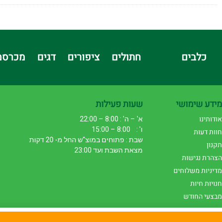
כלבים
חתולים
ציפורים
דגים
מכרסמ
מידע שימושי
שעות פעילות
אודותינו
א' – ה' : 8:00 – 22:00
ו' : 8:00 – 15:00
חוות דעות
שבת : פתוחים במוצ"ש החל מ- 20 דקות
תקנון
מצאת השבת ועד 23:00
הצהרת נגישות
מדיניות משלוחים
חנויות חיות
מבצעי החודש
באתר זה נעשה שימוש בעוגיות לצורך תפעול תקין ושיפור חו