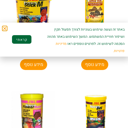
באתר זה נעשה שימוש בעוגיות לצורך תפעול תקין
ושיפור חוויית המשתמש. המשך השימוש באתר מהווה
סרה קטפיש צ'יפס 110
נובו סטיק ציקלידים 5.5
קראתי
גרם Sera Wels Chips
– JBL Novo Stick M
הסכמה לשימוש זה. לפרטים נוספים ראו
מדיניות
פרטיות.
₪
389.00
₪
59.00
מידע נוסף
מידע נוסף