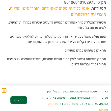
מק"ט:
80106040102975
קטגוריות:
אנטי כלור ותוספים לאקווריום
,
חומרי סינון ומדיות
,
מוצרי ניקוי לאקווריום
תכשיר להצללת מי האקווריום המסייע להעלים עכירות במהירות ולהשיב
למים מראה צלול ונקי.
הפורמולה פועלת על ידי איחוד חלקיקי לכלוך זעירים לחלקיקים גדולים
יותר, הנלכדים בקלות על ידי מערכת הסינון של האקווריום.
מתאים לשימוש במים מתוקים.
מספק תוצאות נראות לעין בתוך שעות ספורות, ותורם לשמירה על סביבת
מחיה נקייה ובריאה לדגים.
מוצרים קשורים
באתר זה נעשה שימוש בעוגיות לצורך תפעול תקין
ושיפור חוויית המשתמש. המשך השימוש באתר מהווה
קראתי
הסכמה לשימוש זה. לפרטים נוספים ראו
מדיניות
פרטיות.