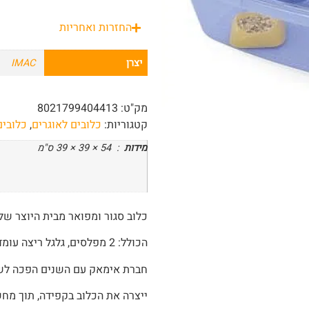
החזרות ואחריות
יצרן
IMAC
מק"ט:
8021799404413
קטגוריות:
כלובים לאוגרים
,
כלובי
מידות
:
54 × 39 × 39 ס"מ
כלוב סגור ומפואר מבית היוצר ש
הכולל: 2 מפלסים, גלגל ריצה עומד, בית וכלי למזון
חברת אימאק עם השנים הפכה לשם 
ייצרה את הכלוב בקפידה, תוך מחש