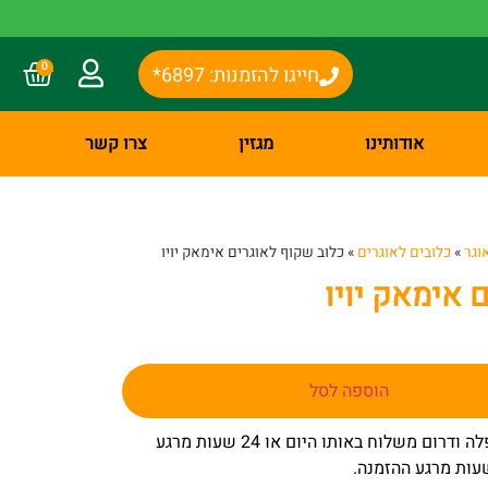
0
חייגו להזמנות: 6897*
אודותינו
מגזין
צרו קשר
וגר
»
כלובים לאוגרים
»
כלוב שקוף לאוגרים אימאק יויו
 אימאק יויו
הוספה לסל
– באר שבע שפלה ודרום משלוח באותו היום או 24 שעות מרגע