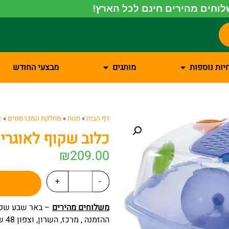
וחים מהירים חינם לכל הארץ!
יות נוספות
מותגים
מבצעי החודש
דף הבית
»
חנות
»
מחלקת המכרסמים
»
א
כלוב שקוף לאוגרים
₪
209.00
+
-
משלוחים מהירים
ההזמנה , מרכז, השרון, וצפון 48 שעות מרגע ההזמנה.