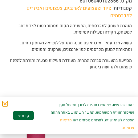
מק"ט:
80106040102856
קטגוריות:
ציוד וצעצועים לארנבים
,
צעצועים ואביזרים
למכרסמים
מנהרת משחק למכרסמים, המעניקה מקום מסתור בטוח לצד מרחב
למשחק, חקירה ופעילות יומיומית.
עשויה מבד עמיד ואיכותי עם מבנה מתקפל לנשיאה ואחסון נוחים,
ומתאימה למגוון מכרסמים כמו ארנבונים, שרקנים וחמוסים.
מסייעת בהעשרת סביבת המחיה, מעודדת פעילות טבעית ותורמת להפגת
שעמום ולתחושת ביטחון.
מוצרים קשורים
באתר זה נעשה שימוש בעוגיות לצורך תפעול תקין
ושיפור חוויית המשתמש. המשך השימוש באתר מהווה
קראתי
הסכמה לשימוש זה. לפרטים נוספים ראו
מדיניות
פרטיות.