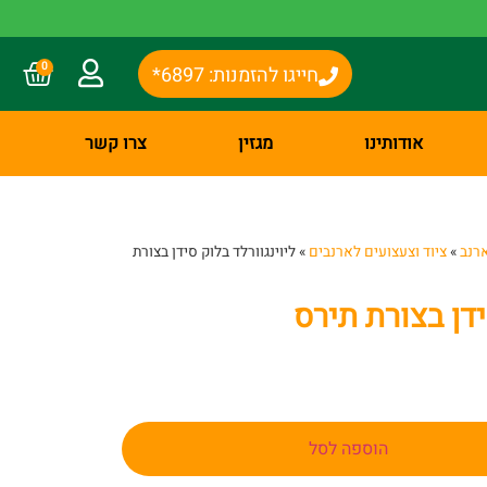
0
חייגו להזמנות: 6897*
אודותינו
מגזין
צרו קשר
רנב
»
ציוד וצעצועים לארנבים
»
ליוינגוורלד בלוק סידן בצורת
ידן בצורת תירס
הוספה לסל