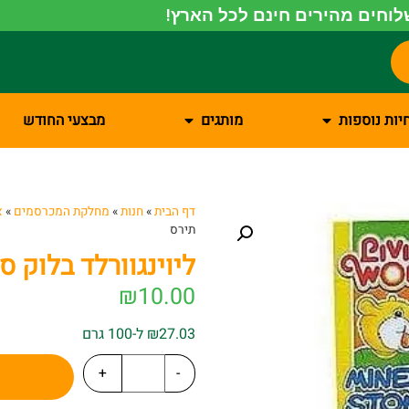
וחים מהירים חינם לכל הארץ!
יות נוספות
מותגים
מבצעי החודש
דף הבית
»
חנות
»
מחלקת המכרסמים
»
א
תירס
ליוינגוורלד בלוק ס
₪
10.00
₪27.03 ל-100 גרם
+
-