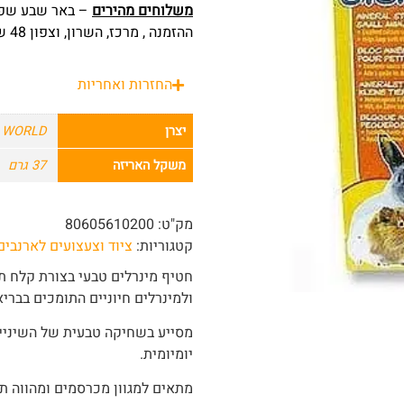
משלוחים מהירים
ההזמנה , מרכז, השרון, וצפון 48 שעות מרגע ההזמנה.
החזרות ואחריות
יצרן
G WORLD
משקל האריזה
37 גרם
מק"ט:
80605610200
קטגוריות:
ציוד וצעצועים לארנבים
חטיף מינרלים טבעי בצורת קלח ת
ולמינרלים חיוניים התומכים בברי
מסייע בשחיקה טבעית של השיניים
יומיומית.
מתאים למגוון מכרסמים ומהווה ת