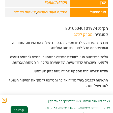
יצרן
FURMINATOR
סוג הטיפול
היגיינת העור והפרווה
,
לטיפוח הפרווה
מק"ט:
80106040101974
קטגוריה:
מסרק לכלב
מברשת הפרווה לכלבים מסייעת להסיר ביעילות את הפרווה התחתונה
והשיער המת מבלי לפגוע בפרווה העליונה.
הלהב מנירוסטה מגיע לשכבת הפרווה התחתונה ומסייע להפחית נשירה
ולהקטין היווצרות כדורי שיער, תוך שמירה על פרווה מטופחת ובריאה.
הידית הארגונומית מספקת אחיזה נוחה בזמן השימוש.
מתאימה לכלבים בעלי פרווה ארוכה ומסייעת להפוך את הטיפוח השוטף
לנוח ויעיל יותר.
באתר זה נעשה שימוש בעוגיות לצורך תפעול תקין
ושיפור חוויית המשתמש. המשך השימוש באתר מהווה
קראתי