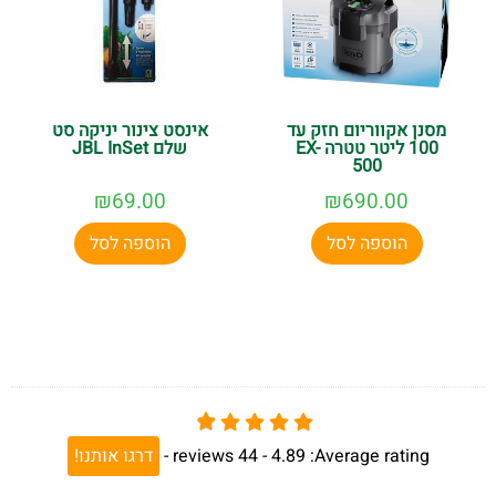
מסנן אקווריום חזק עד
אינסט צינור יניקה סט
100 ליטר טטרה EX-
שלם JBL InSet
500
₪
69.00
₪
690.00
הוספה לסל
הוספה לסל
Average rating:
4.89 -
44
reviews
-
דרגו אותנו!