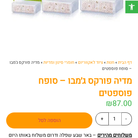
פתח סרגל נגישות
דף הבית
»
חנות
»
ציוד לאקווריום
»
חומרי סינון ומדיות
»
מדיה פורקס ג׳מבו
– סופח פוספטים
מדיה פורקס ג׳מבו – סופח
פוספטים
₪
87.00
+
-
הוספה לסל
משלוחים מהירים
– באר שבע שפלה ודרום משלוח באותו היום