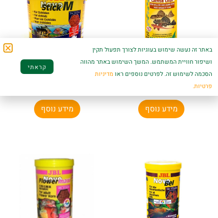
באתר זה נעשה שימוש בעוגיות לצורך תפעול תקין
ושיפור חוויית המשתמש. המשך השימוש באתר מהווה
סרה קטפיש צ'יפס 110
נובו סטיק ציקלידים 5.5
קראתי
גרם Sera Wels Chips
– JBL Novo Stick M
הסכמה לשימוש זה. לפרטים נוספים ראו
מדיניות
פרטיות.
₪
389.00
₪
59.00
מידע נוסף
מידע נוסף