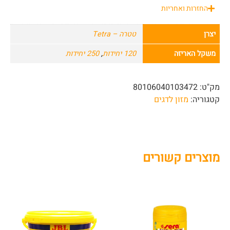
החזרות ואחריות
יצרן
טטרה – Tetra
משקל האריזה
120 יחידות
,
250 יחידות
מק"ט:
80106040103472
קטגוריה:
מזון לדגים
מוצרים קשורים