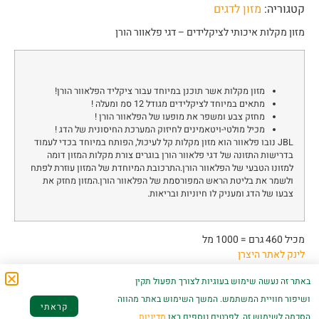
קטגוריה:
מזון לדגים
מזון מקלות איכותי לציקלידים – דגי פלאוור הורן
מזון מקלות אשר תוכנן במיוחד עבור ציקליד הפלאוור הורן!
מתאים במיוחד לציקלידים מגודל 12 סמ ומעלה !
מחזק צבע ומשפר את מופעו של הפלאוור הורן !
מכיל מולטי-ויטאמינים לחיזוק המערכת החיסונית של הדג !
JBL נובו פלאוור הוא מזון מקלות קל לעיכול, הפותח במיוחד בכדי לעמוד
בדרישות התזונה של דגי פלאוור הורן בוגרים צורת מקלות המזון דומה
למזונו הטבעי של הפלאוור הורן.התרכובת המיוחדת של המזון עוזרת לפתח
ולשמר את בליטת הראש המפורסמת של הפלאוור הורן.המזון מחזק את
צבעו של הדג ומעניק לו חיוניות ובריאות.
מכיל 460 גרם = 1000 מל
לינק לאתר היצרן
באתר זה נעשה שימוש בעוגיות לצורך תפעול תקין
ושיפור חוויית המשתמש. המשך השימוש באתר מהווה
קראתי
הסכמה לשימוש זה. לפרטים נוספים ראו
מדיניות