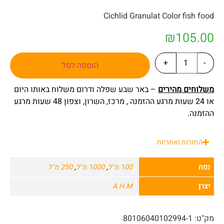
Cichlid Granulat Color fish food
₪
105.00
+
-
הוספה לסל
משלוחים מהירים
– באר שבע שפלה ודרום משלוח באותו היום
או 24 שעות מרגע ההזמנה , מרכז, השרון, וצפון 48 שעות מרגע
ההזמנה.
החזרות ואחריות
נפח
100 מ"ל
,
1000 מ"ל
,
250 מ"ל
יצרן
A.H.M
מק"ט:
80106040102994-1