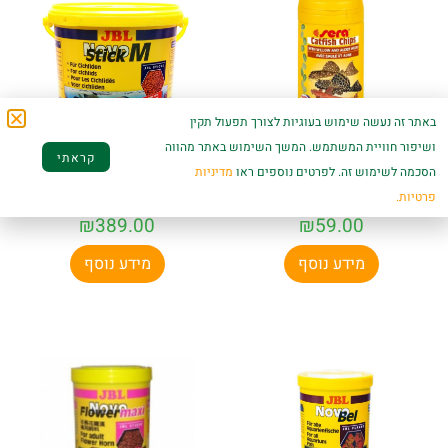
באתר זה נעשה שימוש בעוגיות לצורך תפעול תקין
ושיפור חוויית המשתמש. המשך השימוש באתר מהווה
קראתי
הסכמה לשימוש זה. לפרטים נוספים ראו
מדיניות
סרה קטפיש צ'יפס 110
נובו סטיק ציקלידים 5.5
גרם Sera Wels Chips
– JBL Novo Stick M
פרטיות.
₪
389.00
₪
59.00
מידע נוסף
מידע נוסף