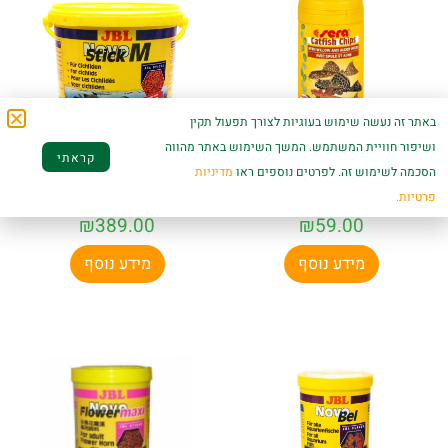
באתר זה נעשה שימוש בעוגיות לצורך תפעול תקין
ושיפור חוויית המשתמש. המשך השימוש באתר מהווה
קראתי
הסכמה לשימוש זה. לפרטים נוספים ראו
מדיניות
סרה קטפיש צ'יפס 110
נובו סטיק ציקלידים 5.5
גרם Sera Wels Chips
– JBL Novo Stick M
פרטיות.
₪
389.00
₪
59.00
מידע נוסף
מידע נוסף