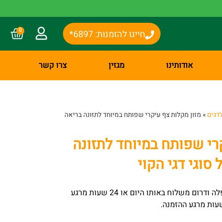
0
חייגו להזמנות: 6897*
אודותינו
מגזין
צרו קשר
לדגים
»
מזון מקלות צף עיקרי שפותח במיוחד לתזונה בריאה
רי שפותח במיוחד לתזונה
סוגי דגי הקוי
– באר שבע שפלה ודרום משלוח באותו היום או 24 שעות מרגע