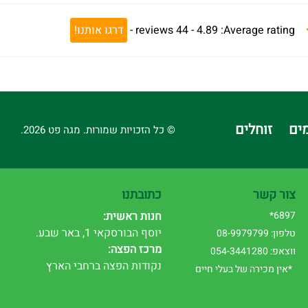
Average rating:
4.89 -
44
reviews
-
דרגו אותנו!
ים
זוחלים
© כל הזכויות שמורות. מגה פט 2026.
צור קשר
כתובתנו
6897*
חנות ראשית:
יוסף הבורסקאי 1, באר שבע.
טלפון: 08-9979799
מרכז הפצה:
ווצאפ: 054-3441280
נקודות הפצה ברחבי הארץ
*אין מכירה של בעלי חיים