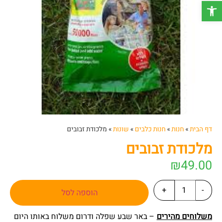
פתח סרגל נגישות
דף הבית
»
חנות
»
חנות כלבים
»
שונות
»
מלכודת זבובים
מלכודת זבובים
₪
49.00
+
-
הוספה לסל
משלוחים מהירים
– באר שבע שפלה ודרום משלוח באותו היום