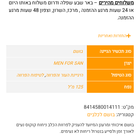
משלוחים מהירים
– באר שבע שפלה ודרום משלוח באותו היום
או 24 שעות מרגע ההזמנה , מרכז, השרון, וצפון 48 שעות מרגע
ההזמנה.
החזרות ואחריות
סוג תכשיר הגיינה
בושם
יצרן
MEN FOR SAN
סוג הטיפול
היגיינת העור והפרווה
,
לטיפוח הפרווה
נפח
125 מ"ל
מק"ט:
8414580014111
קטגוריה:
בושם לכלבים
בושם איכותי ומרענן המיועד להעניק לפרוות הכלב ניחוח קוקוס נעים
לאורך זמן ולסייע בנטרול ריחות לא נעימים.