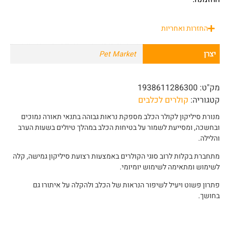
החזרות ואחריות
יצרן
Pet Market
מק"ט:
1938611286300
קטגוריה:
קולרים לכלבים
מנורת סיליקון לקולר הכלב מספקת נראות גבוהה בתנאי תאורה נמוכים
ובחשכה, ומסייעת לשמור על בטיחות הכלב במהלך טיולים בשעות הערב
והלילה.
מתחברת בקלות לרוב סוגי הקולרים באמצעות רצועת סיליקון גמישה, קלה
לשימוש ומתאימה לשימוש יומיומי.
פתרון פשוט ויעיל לשיפור הנראות של הכלב ולהקלה על איתורו גם
בחושך.