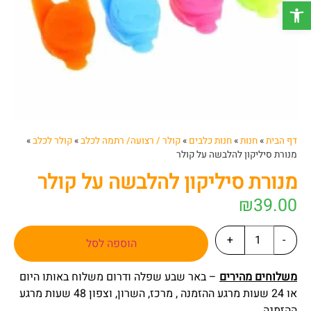
פתח סרגל נגישות
דף הבית
»
חנות
»
חנות כלבים
»
קולר / רצועה/ רתמה לכלב
»
קולר לכלב
»
מנורת סיליקון להלבשה על קולר
מנורת סיליקון להלבשה על קולר
₪
39.00
+
-
הוספה לסל
משלוחים מהירים
– באר שבע שפלה ודרום משלוח באותו היום
או 24 שעות מרגע ההזמנה , מרכז, השרון, וצפון 48 שעות מרגע
ההזמנה.