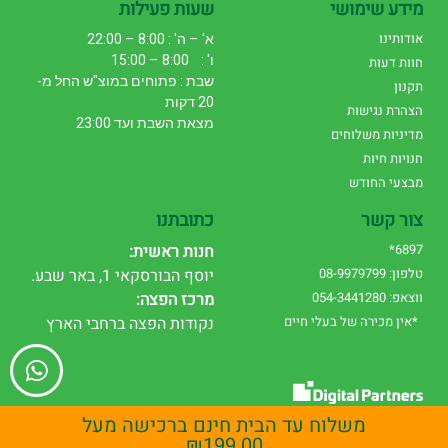
מידע שימושי
שעות פעילות
אודותינו
א' – ה' : 8:00 – 22:00
ו' : 8:00 – 15:00
חוות דעות
שבת : פתוחים במוצ"ש החל מ-
תקנון
20 דקות
הצהרת נגישות
מצאת השבת ועד 23:00
מדיניות משלוחים
חנויות חיות
מבצעי החודש
צור קשר
כתובתנו
6897*
חנות ראשית:
טלפון: 08-9979799
יוסף הבורסקאי 1, באר שבע.
ווצאפ: 054-3441280
מרכז הפצה:
*אין מכירה של בעלי חיים
נקודות הפצה ברחבי הארץ
עיצוב אתרים
|
שיווק דיגיטלי
משלוח עד הבית חינם ברכישה מעל
₪
199.00