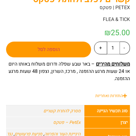
PETEX | פטקס
FLEA & TICK
₪
25.00
+
-
הוספה לסל
משלוחים מהירים
– באר שבע שפלה ודרום משלוח באותו היום
או 24 שעות מרגע ההזמנה , מרכז, השרון, וצפון 48 שעות מרגע
ההזמנה.
החזרות ואחריות
סוג תכשיר הגיינה
מסרק להתרת קשרים
יצרן
PetEx – פטקס
היגיינת העור והפרווה
,
מניעת פרעושים
,
נגד