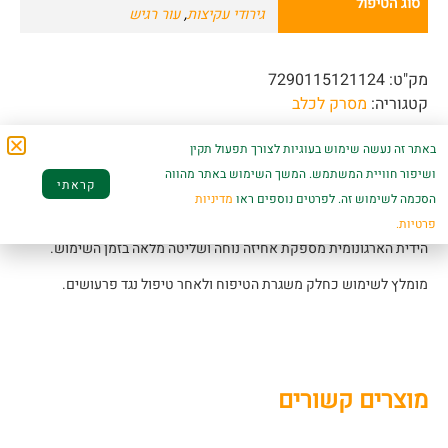
סוג הטיפול
גירודי עקיצות
,
עור רגיש
מק"ט:
7290115121124
קטגוריה:
מסרק לכלב
מסרק צפוף להסרת פרעושים וטפילים מכלבים וחתולים, המיועד לניקוי
באתר זה נעשה שימוש בעוגיות לצורך תפעול תקין
יסודי של הפרווה ולזיהוי והסרה יעילה של פרעושים ולכלוך.
ושיפור חוויית המשתמש. המשך השימוש באתר מהווה
קראתי
השיניים הצפופות והמסתובבות עשויות מתכת אל-חלד ומאפשרות סירוק
הסכמה לשימוש זה. לפרטים נוספים ראו
מדיניות
חלק ונוח תוך שמירה על הפרווה והעור.
פרטיות.
הידית הארגונומית מספקת אחיזה נוחה ושליטה מלאה בזמן השימוש.
מומלץ לשימוש כחלק משגרת הטיפוח ולאחר טיפול נגד פרעושים.
מוצרים קשורים