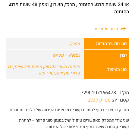
או 24 שעות מרגע ההזמנה , מרכז, השרון, וצפון 48 שעות מרגע
ההזמנה.
החזרות ואחריות
סוג תכשיר הגיינה
מסרק
יצרן
PetEx – פטקס
היגיינת העור והפרווה
,
מניעת פרעושים
,
נגד
סוג הטיפול
גירודי עקיצות
,
עור רגיש
מק"ט:
7290107166478
קטגוריה:
מסרק לכלב
מסרק דו-צדדי צפוף להתרת קשרים ולטיפוח הפרווה של כלבים וחתולים.
שני צידי המסרק מאפשרים טיפול יעיל במגוון סוגי פרווה – להתרת
קשרים, הסרת שיער רופף וניקוי יסודי של הפרווה.