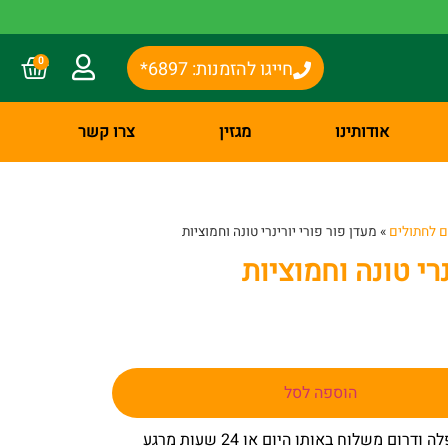
0
חייגו להזמנות: 6897*
אודותינו
מגזין
צרו קשר
 לחתולים
»
מעדן פור פורי יורינרי טונה וחמוציות
נרי טונה וחמוציות
הוספה לסל
– באר שבע שפלה ודרום משלוח באותו היום או 24 שעות מרגע