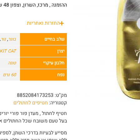
ההזמנה , מרכז, השרון, וצפון 48 שעות מרגע ההזמנה.
החזרות ואחריות
שלב בחיים
בוגר
,
גור
,
יצרן
KIT CAT
חלבון עיקרי
טונה
נפח
60 גרם
מק"ט:
8852084173253
קטגוריה:
חטיפים לחתולים
חטיף לחתול , מעדן פור פורי יורינ
בעל טעם משובח שכל החתולים או