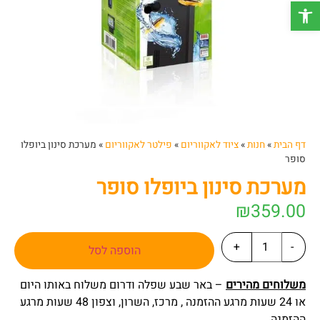
פתח סרגל נגישות
דף הבית
»
חנות
»
ציוד לאקווריום
»
פילטר לאקווריום
»
מערכת סינון ביופלו
סופר
מערכת סינון ביופלו סופר
₪
359.00
+
-
הוספה לסל
משלוחים מהירים
– באר שבע שפלה ודרום משלוח באותו היום
או 24 שעות מרגע ההזמנה , מרכז, השרון, וצפון 48 שעות מרגע
ההזמנה.