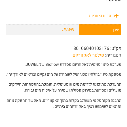
החזרות ואחריות
יצרן
JUWEL
מק"ט:
80106040103176
קטגוריה:
פילטר לאקווריום
מערכת סינון פנימית לאקווריום מסדרת Bioflow של JUWEL.
מספקת סינון ביולוגי ומכני יעיל לשמירה על מים נקיים ובריאים לאורך זמן.
המערכת מתוכננת לזרימת מים אופטימלית, תומכת בהתפתחות חיידקים
מועילים ומסייעת בפירוק פסולת ושמירה על איכות מים גבוהה.
המבנה הקומפקטי משתלב בקלות בתוך האקווריום, מאפשר תחזוקה נוחה
ומתאים לשימוש רציף באקווריומים ביתיים.