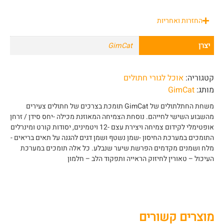
החזרות ואחריות
יצרן
GimCat
קטגוריה:
אוכל לגורי חתולים
מותג:
GimCat
משחת החתלתולים של GimCat תומכת בצרכים של חתולים צעירים
מהשבוע השישי לחייהם. נוסחת הצמיחה המאוזנת מכילה -יחס סידן / זרחן
אופטימלי לקידום צמיחה ויצירת עצם -12 ויטמינים, יסודות קורט ומינרלים
התומכים במערכת החיסון -שמן נשטף ושמן דגים להגנה על תאים בריאים -
מלח ושמנים מקדמים הפרשת שיער שנבלע. כל אלה תומכים במערכת
העיכול – טאורין לחיזוק הראייה ותפקוד הלב – חלמון
מוצרים קשורים