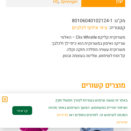
יצרן
Sprenger
,
HS
מק"ט:
80106040102124-1
קטגוריה:
ציוד אילוף לכלבים
משרוקית קליקס Clix Whistle – האלטי
שריקה ואימון במשרוקית הוא כיפי לך ולכלבך.
משרוקית עשויה מפלדה חזקה וקלה.
קל ונוח לשימוש, שליטה בעוצמה ובטון.
מוצרים קשורים
באתר זה נעשה שימוש בעוגיות לצורך תפעול תקין
ושיפור חוויית המשתמש. המשך השימוש באתר מהווה
קראתי
הסכמה לשימוש זה. לפרטים נוספים ראו
מדיניות
פרטיות.