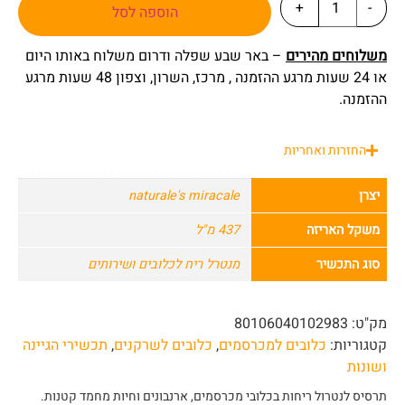
+
-
הוספה לסל
משלוחים מהירים
– באר שבע שפלה ודרום משלוח באותו היום
או 24 שעות מרגע ההזמנה , מרכז, השרון, וצפון 48 שעות מרגע
ההזמנה.
החזרות ואחריות
יצרן
naturale's miracale
משקל האריזה
437 מ"ל
סוג התכשיר
מנטרל ריח לכלובים ושירותים
מק"ט:
80106040102983
קטגוריות:
כלובים למכרסמים
,
כלובים לשרקנים
,
תכשירי הגיינה
ושונות
תרסיס לנטרול ריחות בכלובי מכרסמים, ארנבונים וחיות מחמד קטנות.