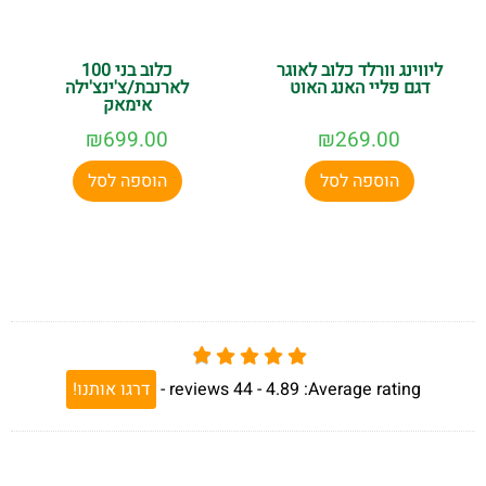
ליווינג וורלד כלוב לאוגר
כלוב בני 100
דגם פליי האנג האוט
לארנבת/צ'ינצ'ילה
אימאק
₪
699.00
₪
269.00
הוספה לסל
הוספה לסל
Average rating:
4.89 -
44
reviews
-
דרגו אותנו!