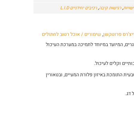
שויות
,
רגישות קיבה
,
רכיבים יחידניים L.I.D
ייצ’רס פרוטקשן
,
שימורים / אוכל רטוב לחתולים
וגרים, המיועד במיוחד לתמיכה במערכת העיכול
תיים וקלים לעיכול.
בעית התומכת באיזון פלורת המעיים, ובטאורין
 דג.