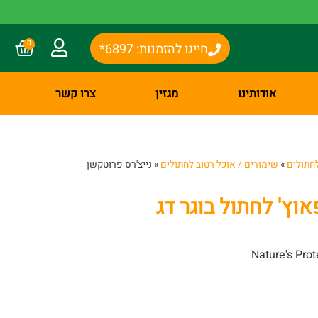
0
חייגו להזמנות: 6897*
אודותינו
מגזין
צרו קשר
חתולים
»
שימורים / אוכל רטוב לחתולים
»
נייצ'רס פרוטקשן
אוץ' לחתול בוגר דג
Nature's Prot