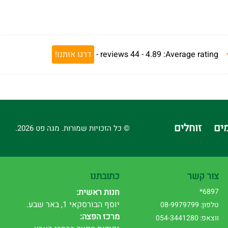
Average rating:
4.89 -
44
reviews
-
דרגו אותנו!
ים
זוחלים
© כל הזכויות שמורות. מגה פט 2026.
צור קשר
כתובתנו
6897*
חנות ראשית:
יוסף הבורסקאי 1, באר שבע.
טלפון: 08-9979799
מרכז הפצה:
ווצאפ: 054-3441280