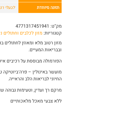
תזונה מיוחדת
לבעלי רגי
מק"ט:
4771317451941
קטגוריות:
מזון לכלבים וחתולים נ
מזון רטוב מלא ומאוזן לחתולים ב
ובבריאות המעיים.
הפורמולה מבוססת על רכיבים איכו
מועשר באינולין – פרה־ביוטיקה ט
החיוני לבריאות הלב והראייה.
מרקם רך ועדין, וטעימות גבוהה של
ללא צבעי מאכל מלאכותיים