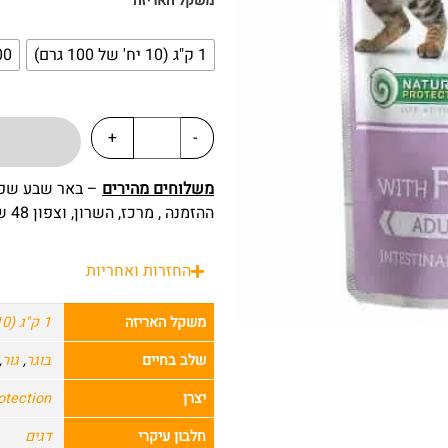
משקל האריזה
1 ק"ג (10 יח' של 100 גרם)
100 
+
-
משלוחים מהירים
ההזמנה , מרכז, השרון, וצפון 48 שעות מרגע ההזמנה.
החזרות ואחריות
משקל האריזה
1 ק"ג (10 יח' של 100 גרם)
שלב בחיים
בוגר
,
גור
,
יצרן
ure's Protection
חלבון עיקרי
דגים