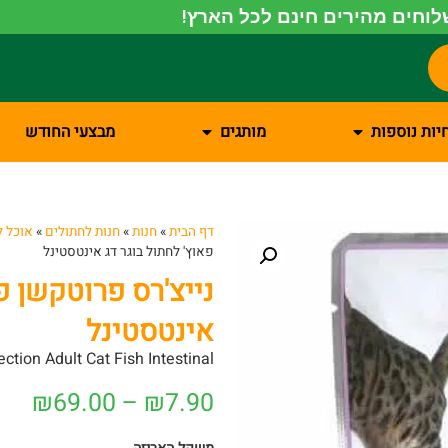
וחים מהירים חינם לכל הארץ!
יות נוספות
מותגים
מבצעי החודש
דף הבית
»
חנות
»
חנות לחתולים
»
אוכל ל
פאוץ' לחתול בוגר דג אינטסטינל
נייצ'רס פרוטקשן פ
אינטסטינל
ection Adult Cat Fish Intestinal
₪
69.00
–
₪
7.90