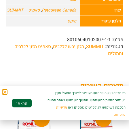
יצרן
Petcurean Canada
,
סאמיט – SUMMIT
חלבון עיקרי
מיקס
מק"ט:
80106040102007-1-1
קטגוריות:
SUMMIT
,
מזון יבש לכלבים
,
סאמיט מזון לכלבים
וחתולים
מוצרים קשורים
באתר זה נעשה שימוש בעוגיות לצורך תפעול תקין
ושיפור חוויית המשתמש. המשך השימוש באתר מהווה
קראתי
הסכמה לשימוש זה. לפרטים נוספים ראו
מדיניות
פרטיות.
מבצע!
מבצע!