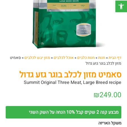
פתח סרגל נגישות
דף הבית
»
חנות
»
חנות כלבים
»
אוכל לכלבים
»
מזון יבש לכלבים
»
סאמיט
מזון לכלב בוגר גזע גדול
סאמיט מזון לכלב בוגר גזע גדול
Summit Original Three Meat, Large Breed recipe
₪
249.00
מבצע קנה 2 שקים קבל 10% הנחה על השק השני
משקל האריזה