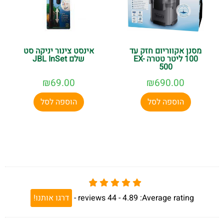
מסנן אקווריום חזק עד
אינסט צינור יניקה סט
100 ליטר טטרה EX-
שלם JBL InSet
500
₪
69.00
₪
690.00
הוספה לסל
הוספה לסל
Average rating:
4.89 -
44
reviews
-
דרגו אותנו!