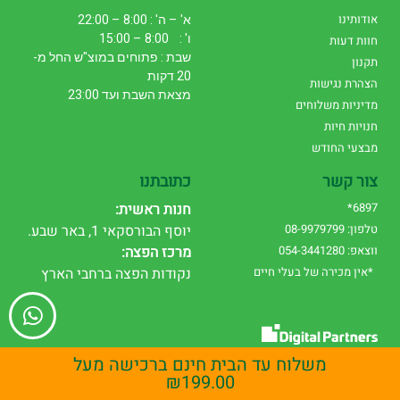
אודותינו
א' – ה' : 8:00 – 22:00
ו' : 8:00 – 15:00
חוות דעות
שבת : פתוחים במוצ"ש החל מ-
תקנון
20 דקות
הצהרת נגישות
מצאת השבת ועד 23:00
מדיניות משלוחים
חנויות חיות
מבצעי החודש
צור קשר
כתובתנו
6897*
חנות ראשית:
טלפון: 08-9979799
יוסף הבורסקאי 1, באר שבע.
ווצאפ: 054-3441280
מרכז הפצה:
*אין מכירה של בעלי חיים
נקודות הפצה ברחבי הארץ
עיצוב אתרים
|
שיווק דיגיטלי
משלוח עד הבית חינם ברכישה מעל
₪
199.00