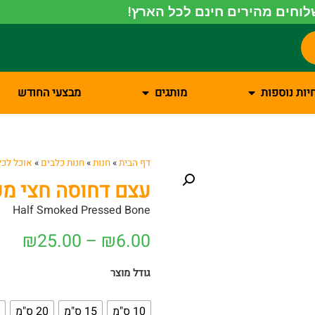
וחים מהירים חינם לכל הארץ!
יות נוספות
מותגים
מבצעי החודש
דף הבית
»
חנות
»
חנות כלבים
»
אוכל לכל
עצם דחוסה חצי מ
Half Smoked Pressed Bone
₪
25.00
–
₪
6.00
גודל מוצר
10 ס"מ
15 ס"מ
20 ס"מ