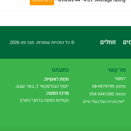
Average rating:
4.89 -
44
reviews
-
דרגו אותנו!
ים
זוחלים
© כל הזכויות שמורות. מגה פט 2026.
צור קשר
כתובתנו
6897*
חנות ראשית:
יוסף הבורסקאי 1, באר שבע.
טלפון: 08-9979799
מרכז הפצה:
ווצאפ: 054-3441280
נקודות הפצה ברחבי הארץ
*אין מכירה של בעלי חיים