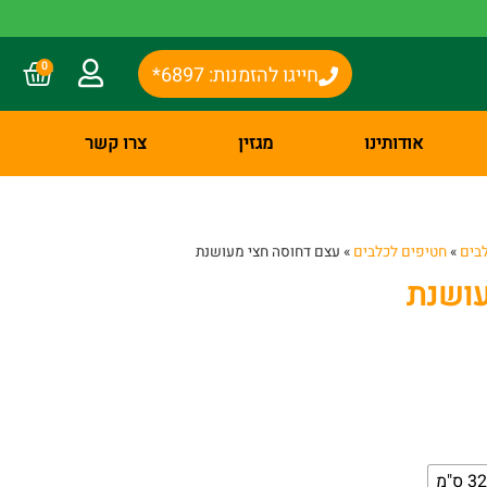
0
חייגו להזמנות: 6897*
אודותינו
מגזין
צרו קשר
בים
»
חטיפים לכלבים
»
עצם דחוסה חצי מעושנת
עושנת
32 ס"מ