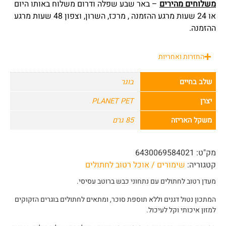
משלוחים מהירים
– באר שבע שפלה ודרום משלוח באותו היום
או 24 שעות מרגע ההזמנה , מרכז, השרון, וצפון 48 שעות מרגע
ההזמנה.
החזרות ואחריות
שלב בחיים
בוגר
יצרן
PLANET PET
משקל האריזה
85 גרם
מק"ט:
6430069584021
קטגוריה:
שימורים / אוכל רטוב לחתולים
מעדן רטוב לחתולים עם נתחוני כבש ברוטב עסיסי.
המתכון נטול דגנים וללא תוספת סוכר, ומתאים לחתולים בוגרים הזקוקים
למזון איכותי וקל לעיכול.