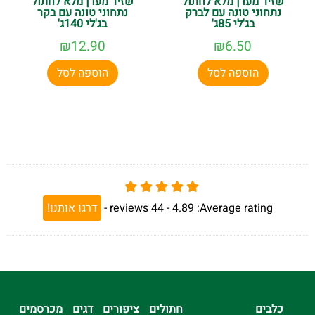
שזיר מעדן מלא לחתול
שזיר מעדן מלא לחתול
נתחוני טונה עם לברק
נתחוני טונה עם בקר
בג'לי 85ג'
בג'לי 140ג'
₪
12.90
₪
6.50
הוספה לסל
הוספה לסל
Average rating:
4.89 -
44
reviews
-
דרגו אותנו!
כלבים
חתולים
ציפורים
דגים
מכרסמים