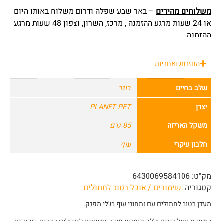
משלוחים מהירים
– באר שבע שפלה ודרום משלוח באותו היום
או 24 שעות מרגע ההזמנה , מרכז, השרון, וצפון 48 שעות מרגע
ההזמנה.
החזרות ואחריות
שלב בחיים
בוגר
יצרן
PLANET PET
משקל האריזה
85 גרם
חלבון עיקרי
עוף
מק"ט:
6430069584106
קטגוריה:
שימורים / אוכל רטוב לחתולים
מעדן רטוב לחתולים עם נתחוני עוף בג'לי מפנק.