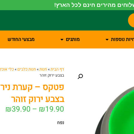
וחים מהירים חינם לכל הארץ!
יות נוספות
מותגים
מבצעי החודש
דף הבית
»
חנות
»
חנות כלבים
»
כלי אוכל
בצבע ירוק זוהר
פטקס – קערת נירו
בצבע ירוק זוהר
₪
39.90
–
₪
19.90
נפח