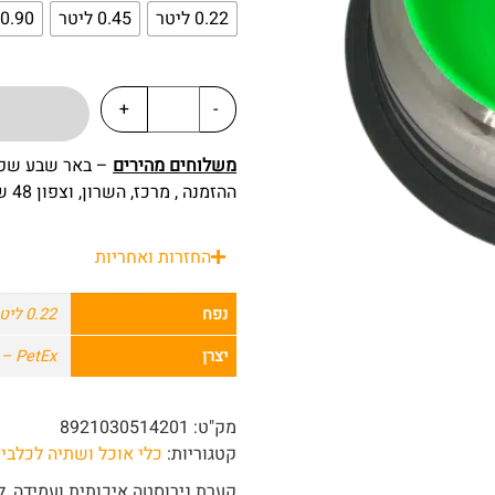
0.22 ליטר
0.45 ליטר
0.90 ליטר
+
-
משלוחים מהירים
ההזמנה , מרכז, השרון, וצפון 48 שעות מרגע ההזמנה.
החזרות ואחריות
נפח
0.22 ליטר
יצרן
PetEx – פטקס
מק"ט:
8921030514201
קטגוריות:
כלי אוכל ושתיה לכלבי
קערת נירוסטה איכותית ועמידה, ל