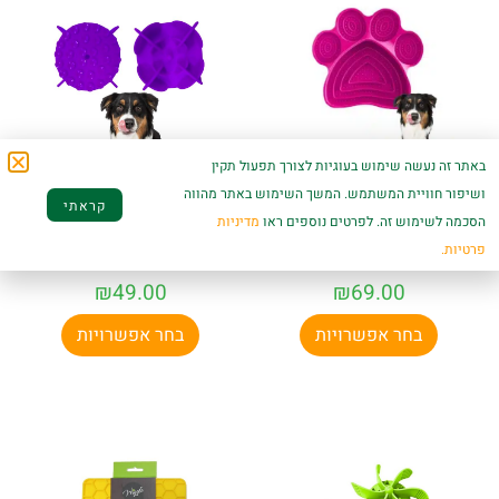
באתר זה נעשה שימוש בעוגיות לצורך תפעול תקין
ושיפור חוויית המשתמש. המשך השימוש באתר מהווה
קערת האכלה איטית
משטח סיליקון הנצמד
קראתי
וליקוק לכלבים
לקערת אוכל להאכלה
הסכמה לשימוש זה. לפרטים נוספים ראו
מדיניות
ולחתולים בצורת כפה,
איטית לכלבים, במגוון
פרטיות.
במגוון צבעים...
צבעים...
₪
49.00
₪
69.00
בחר אפשרויות
בחר אפשרויות