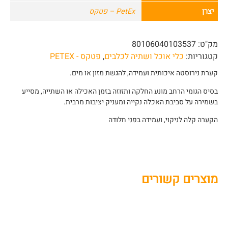
יצרן
PetEx – פטקס
מק"ט:
80106040103537
קטגוריות:
כלי אוכל ושתיה לכלבים
,
פטקס - PETEX
קערת נירוסטה איכותית ועמידה, להגשת מזון או מים.
בסיס הגומי הרחב מונע החלקה ותזוזה בזמן האכילה או השתייה, מסייע
בשמירה על סביבת האכלה נקייה ומעניק יציבות מרבית.
הקערה קלה לניקוי, ועמידה בפני חלודה
מוצרים קשורים