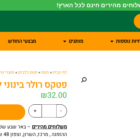
וחים מהירים חינם לכל הארץ!
יות נוספות
מותגים
מבצעי החודש
דף הבית
»
חנות
»
חנות כלבים
»
מוצרי טי
פטקס רולר בינוני ל
₪
32.00
+
-
משלוחים מהירים
ההזמנה , מרכז, השרון, וצפון 48 שעות מרגע ההזמנה.