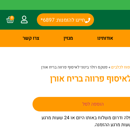
0
חייגו להזמנות: 6897*
אודותינו
מגזין
צרו קשר
פוח לכלבים
»
פטקס רולר בינוני לאיסוף פרווה בריח אורן
איסוף פרווה בריח אורן
הוספה לסל
– באר שבע שפלה ודרום משלוח באותו היום או 24 שעות מרגע