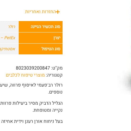
החזרות ואחריות
סוג תכשיר הגיינה
רולר
יצרן
PetEx – פטקס
סוג הטיפול
אסטתיקה
מק"ט:
8023039200847
קטגוריה:
מוצרי טיפוח לכלבים
רולר רב־פעמי לאיסוף פרווה, שיע
נוספים.
הגליל הדביק מסיר ביעילות פרוות
נקייה ומטופחת.
בעל ניחוח אורן רענן וידית אחיזה