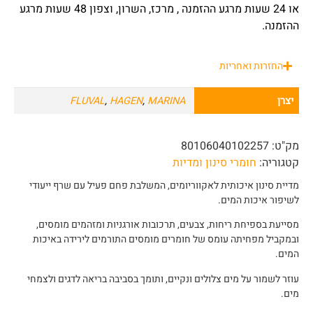
או 24 שעות מרגע ההזמנה , מרכז, השרון, וצפון 48 שעות מרגע
ההזמנה.
החזרות ואחריות
יצרן
MARINA
,
HAGEN
,
FLUVAL
מק"ט:
80106040102257
קטגוריה:
חומרי סינון ומדיות
מדיית סינון איכותית לאקווריומים, המשלבת פחם פעיל עם שרף ייעודי
לשיפור איכות המים.
מסייעת בספיחת ריחות, צבעים, תרכובות אורגניות ומזהמים מומסים,
ובמקביל מפחיתה עומס של חומרים מומסים התורמים לירידה באיכות
המים.
עוזר לשמור על מים צלולים ונקיים, ותומך בסביבה בריאה לדגים ולצמחי
מים.