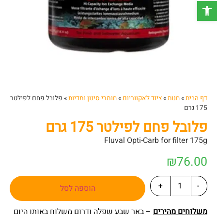
פתח סרגל נגישות
דף הבית
»
חנות
»
ציוד לאקווריום
»
חומרי סינון ומדיות
»
פלובל פחם לפילטר
175 גרם
פלובל פחם לפילטר 175 גרם
Fluval Opti-Carb for filter 175g
₪
76.00
+
-
הוספה לסל
משלוחים מהירים
– באר שבע שפלה ודרום משלוח באותו היום