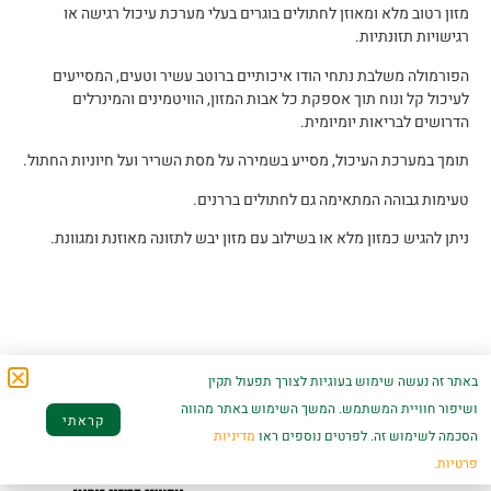
מזון רטוב מלא ומאוזן לחתולים בוגרים בעלי מערכת עיכול רגישה או
רגישויות תזונתיות.
הפורמולה משלבת נתחי הודו איכותיים ברוטב עשיר וטעים, המסייעים
לעיכול קל ונוח תוך אספקת כל אבות המזון, הוויטמינים והמינרלים
הדרושים לבריאות יומיומית.
תומך במערכת העיכול, מסייע בשמירה על מסת השריר ועל חיוניות החתול.
טעימות גבוהה המתאימה גם לחתולים בררנים.
ניתן להגיש כמזון מלא או בשילוב עם מזון יבש לתזונה מאוזנת ומגוונת.
מוצרים קשורים
באתר זה נעשה שימוש בעוגיות לצורך תפעול תקין
ושיפור חוויית המשתמש. המשך השימוש באתר מהווה
קראתי
הסכמה לשימוש זה. לפרטים נוספים ראו
מדיניות
פרטיות.