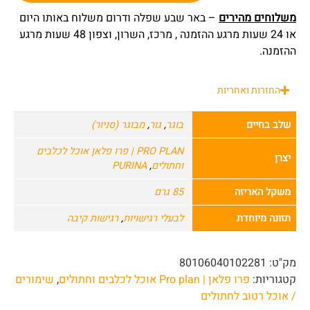
משלוחים מהירים
– באר שבע שפלה ודרום משלוח באותו היום
או 24 שעות מרגע ההזמנה , מרכז, השרון, וצפון 48 שעות מרגע
ההזמנה.
החזרות ואחריות
שלב בחיים
בוגר
,
גור
,
מבוגר (סניור)
PRO PLAN | פרו פלאן אוכל לכלבים
יצרן
וחתולים
,
PURINA
משקל האריזה
85 גרם
תזונה מיוחדת
לבעלי רגישויות
,
רגישות קיבה
מק"ט:
80106040102281
קטגוריות:
פרו פלאן | Pro plan אוכל לכלבים וחתולים
,
שימורים
/ אוכל רטוב לחתולים