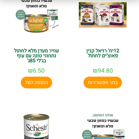
12יח' רויאל קנין
שזיר מעדן מלא לחתול
פאוצ'ים לחתול
נתחוני טונה עם עוף
בג'לי 85ג'
₪
6.50
₪
94.80
בחר אפשרויות
הוספה לסל