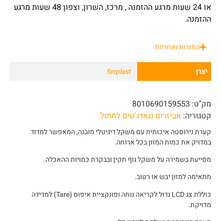
או 24 שעות מרגע ההזמנה , מרכז, השרון, וצפון 48 שעות מרגע
ההזמנה.
החזרות ואחריות
יצרן
ferplast
מק"ט:
8010690159553
קטגוריה:
אביזרים וגאדג'טים לחתול
קערת נירוסטה איכותית עם משקל דיגיטלי מובנה, המאפשר למדוד
במדויק את כמות המזון בכל ארוחה.
מסייעת בשמירה על משקל גוף תקין ובבקרת כמויות ההאכלה.
מתאימה למזון יבש או רטוב.
כוללת צג LCD גדול לקריאה נוחה ופונקציית איפוס (Tare) למדידה
מדויקת.