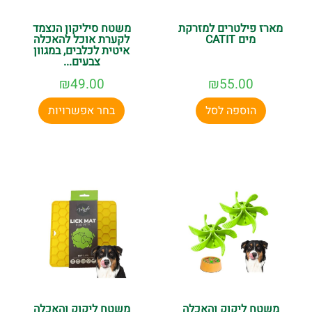
מארז פילטרים למזרקת
משטח סיליקון הנצמד
מים CATIT
לקערת אוכל להאכלה
איטית לכלבים, במגוון
צבעים...
₪
49.00
₪
55.00
הוספה לסל
בחר אפשרויות
משטח ליקוק והאכלה
משטח ליקוק והאכלה