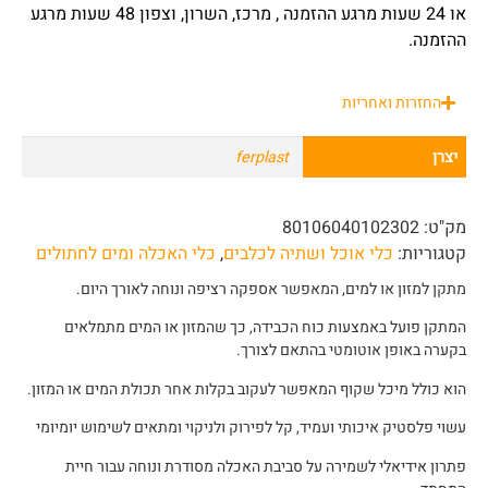
או 24 שעות מרגע ההזמנה , מרכז, השרון, וצפון 48 שעות מרגע
ההזמנה.
החזרות ואחריות
יצרן
ferplast
מק"ט:
80106040102302
קטגוריות:
כלי אוכל ושתיה לכלבים
,
כלי האכלה ומים לחתולים
מתקן למזון או למים, המאפשר אספקה רציפה ונוחה לאורך היום.
המתקן פועל באמצעות כוח הכבידה, כך שהמזון או המים מתמלאים
בקערה באופן אוטומטי בהתאם לצורך.
הוא כולל מיכל שקוף המאפשר לעקוב בקלות אחר תכולת המים או המזון.
עשוי פלסטיק איכותי ועמיד, קל לפירוק ולניקוי ומתאים לשימוש יומיומי
פתרון אידיאלי לשמירה על סביבת האכלה מסודרת ונוחה עבור חיית