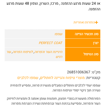
או 24 שעות מרגע ההזמנה , מרכז, השרון, וצפון 48 שעות מרגע
ההזמנה.
החזרות ואחריות
סוג תכשיר הגיינה
שמפו
יצרן
PERFECT COAT
היגיינת העור והפרווה
,
לטיפוח הפרווה
,
עור
סוג הטיפול
רגיש
מק"ט:
26851006367
קטגוריות:
מוצרי טיפוח והגיינה לחתולים
,
שמפו לכלבים
שמפו יעודי לכלבים וחתולים הסובלים מנשירת פרווה, ומסייע להפחית
נשירה תוך ניקוי יסודי וטיפוח הפרווה.
הפורמולה מועשרת בנוגדי חמצון, חומצות שומן אומגה 3 ותמציות לחיזוק
העור והפרווה, ומסייעת בהזנת העור ובהפחתת נשירה הנגרמת מפרווה