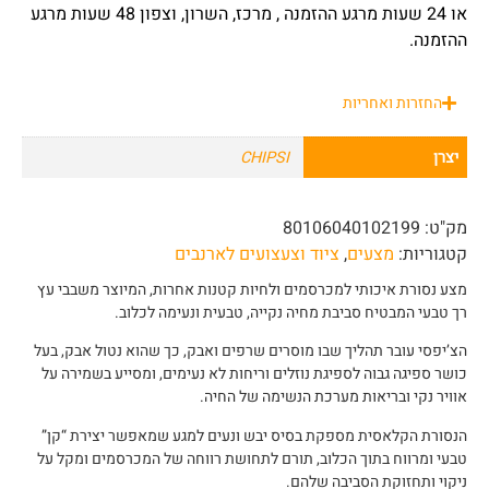
או 24 שעות מרגע ההזמנה , מרכז, השרון, וצפון 48 שעות מרגע
ההזמנה.
החזרות ואחריות
יצרן
CHIPSI
מק"ט:
80106040102199
קטגוריות:
מצעים
,
ציוד וצעצועים לארנבים
מצע נסורת איכותי למכרסמים ולחיות קטנות אחרות, המיוצר משבבי עץ
רך טבעי המבטיח סביבת מחיה נקייה, טבעית ונעימה לכלוב.
הצ’יפסי עובר תהליך שבו מוסרים שרפים ואבק, כך שהוא נטול אבק, בעל
כושר ספיגה גבוה לספיגת נוזלים וריחות לא נעימים, ומסייע בשמירה על
אוויר נקי ובריאות מערכת הנשימה של החיה.
הנסורת הקלאסית מספקת בסיס יבש ונעים למגע שמאפשר יצירת “קן”
טבעי ומרווח בתוך הכלוב, תורם לתחושת רווחה של המכרסמים ומקל על
ניקוי ותחזוקת הסביבה שלהם.