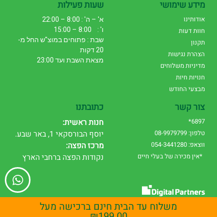
מידע שימושי
שעות פעילות
אודותינו
א' – ה' : 8:00 – 22:00
ו' : 8:00 – 15:00
חוות דעות
שבת : פתוחים במוצ"ש החל מ-
תקנון
20 דקות
הצהרת נגישות
מצאת השבת ועד 23:00
מדיניות משלוחים
חנויות חיות
מבצעי החודש
צור קשר
כתובתנו
6897*
חנות ראשית:
טלפון: 08-9979799
יוסף הבורסקאי 1, באר שבע.
ווצאפ: 054-3441280
מרכז הפצה:
*אין מכירה של בעלי חיים
נקודות הפצה ברחבי הארץ
עיצוב אתרים
|
שיווק דיגיטלי
משלוח עד הבית חינם ברכישה מעל
₪
199.00