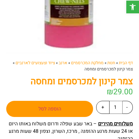
פתח סרגל נגישות
דף הבית
»
חנות
»
מחלקת המכרסמים
»
ארנב
»
ציוד וצעצועים לארנבים
»
צמר קינון למכרסמים ומחסה
צמר קינון למכרסמים ומחסה
₪
29.00
+
-
הוספה לסל
משלוחים מהירים
– באר שבע שפלה ודרום משלוח באותו היום
או 24 שעות מרגע ההזמנה , מרכז, השרון, וצפון 48 שעות מרגע
ההזמנה.