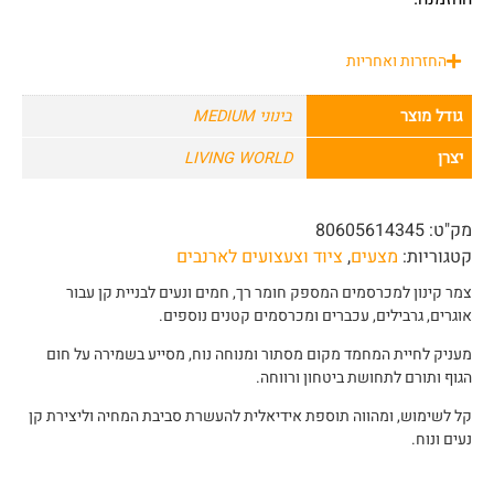
החזרות ואחריות
גודל מוצר
בינוני MEDIUM
יצרן
LIVING WORLD
מק"ט:
80605614345
קטגוריות:
מצעים
,
ציוד וצעצועים לארנבים
צמר קינון למכרסמים המספק חומר רך, חמים ונעים לבניית קן עבור
אוגרים, גרבילים, עכברים ומכרסמים קטנים נוספים.
מעניק לחיית המחמד מקום מסתור ומנוחה נוח, מסייע בשמירה על חום
הגוף ותורם לתחושת ביטחון ורווחה.
קל לשימוש, ומהווה תוספת אידיאלית להעשרת סביבת המחיה וליצירת קן
נעים ונוח.