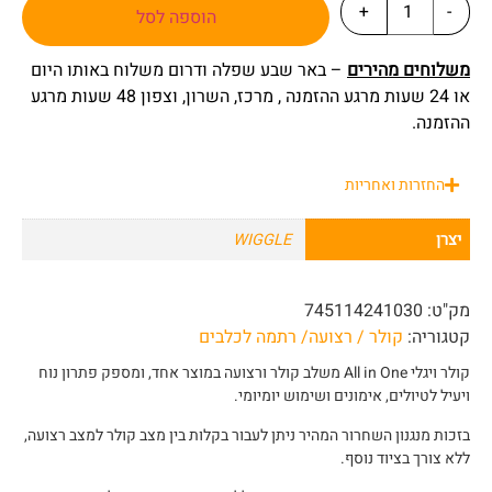
+
-
הוספה לסל
משלוחים מהירים
– באר שבע שפלה ודרום משלוח באותו היום
או 24 שעות מרגע ההזמנה , מרכז, השרון, וצפון 48 שעות מרגע
ההזמנה.
החזרות ואחריות
יצרן
WIGGLE
מק"ט:
745114241030
קטגוריה:
קולר / רצועה/ רתמה לכלבים
קולר ויגלי All in One משלב קולר ורצועה במוצר אחד, ומספק פתרון נוח
ויעיל לטיולים, אימונים ושימוש יומיומי.
בזכות מנגנון השחרור המהיר ניתן לעבור בקלות בין מצב קולר למצב רצועה,
ללא צורך בציוד נוסף.