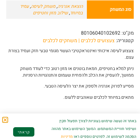
הוצאת אנרגיה
,
משחק לעיסה
,
עמיד
סוג המשחק
במיוחד
,
שילוב מזון וחטיפים
מק"ט:
80106040102692
קטגוריה:
צעצועים לכלבים | משחקים לכלבים
צעצוע לעיסה איכותי ואינטראקטיבי העשוי מגומי טבעי חזק ועמיד בצורת
עצם.
ניתן למלא בחטיפים, חמאת בוטנים או מזון רטוב כדי לעודד משחק
ממושך, להעסיק את הכלב ולהפחית שעמום והתנהגויות הרסניות.
מסייע לפרוק אנרגיה ולספק את יצר הלעיסה הטבעי.
מתאים במיוחד לכלבים שאוהבים ללעוס.
באתר זה נעשה שימוש בעוגיות לצורך תפעול תקין
ושיפור חוויית המשתמש. המשך השימוש באתר מהווה
מוצרים קשורים
קראתי
הסכמה לשימוש זה. לפרטים נוספים ראו
מדיניות