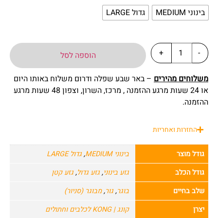
בינוני MEDIUM
גדול LARGE
+
-
הוספה לסל
משלוחים מהירים
– באר שבע שפלה ודרום משלוח באותו היום
או 24 שעות מרגע ההזמנה , מרכז, השרון, וצפון 48 שעות מרגע
ההזמנה.
החזרות ואחריות
גודל מוצר
בינוני MEDIUM
,
גדול LARGE
גודל הכלב
גזע בינוני
,
גזע גדול
,
גזע קטן
שלב בחיים
בוגר
,
גור
,
מבוגר (סניור)
יצרן
קונג | KONG לכלבים וחתולים