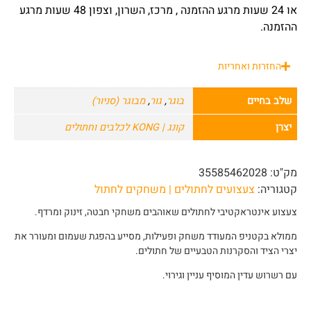
או 24 שעות מרגע ההזמנה , מרכז, השרון, וצפון 48 שעות מרגע
ההזמנה.
החזרות ואחריות
שלב בחיים
בוגר
,
גור
,
מבוגר (סניור)
יצרן
קונג | KONG לכלבים וחתולים
מק"ט:
35585462028
קטגוריה:
צעצועים לחתולים | משחקים לחתול
צעצוע אינטראקטיבי לחתולים שאוהבים משחקי חבטה, זינוק ומרדף.
ממולא בקטניפ המעודד משחק ופעילות, מסייע בהפגת שעמום ומעורר את
יצרי הציד והסקרנות הטבעיים של חתולים.
עם רשרוש עדין המוסיף עניין וגירוי.