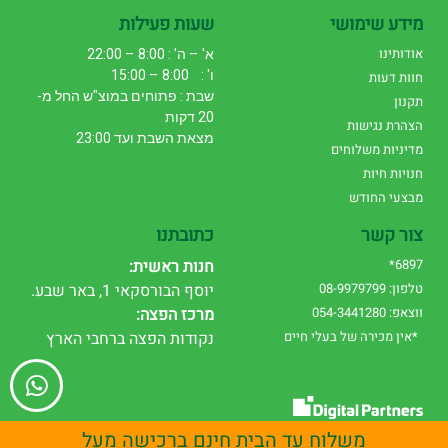
מידע שימושי
שעות פעילות
אודותינו
א' – ה' : 8:00 – 22:00
ו' : 8:00 – 15:00
חוות דעות
שבת : פתוחים במוצ"ש החל מ-
תקנון
20 דקות
הצהרת נגישות
מצאת השבת ועד 23:00
מדיניות משלוחים
חנויות חיות
מבצעי החודש
צור קשר
כתובתנו
6897*
חנות ראשית:
טלפון: 08-9979799
יוסף הבורסקאי 1, באר שבע.
ווצאפ: 054-3441280
מרכז הפצה:
*אין מכירה של בעלי חיים
נקודות הפצה ברחבי הארץ
עיצוב אתרים
|
שיווק דיגיטלי
משלוח עד הבית חינם ברכישה מעל