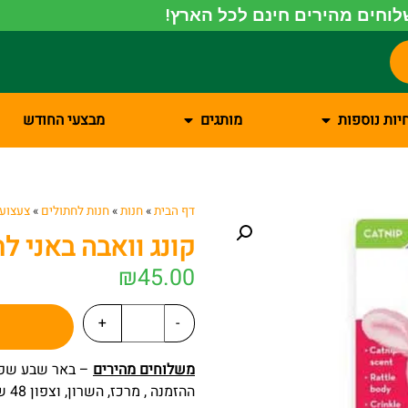
וחים מהירים חינם לכל הארץ!
יות נוספות
מותגים
מבצעי החודש
דף הבית
»
חנות
»
חנות לחתולים
»
צעצועי
קונג וואבה באני ל
₪
45.00
+
-
משלוחים מהירים
ההזמנה , מרכז, השרון, וצפון 48 שעות מרגע ההזמנה.