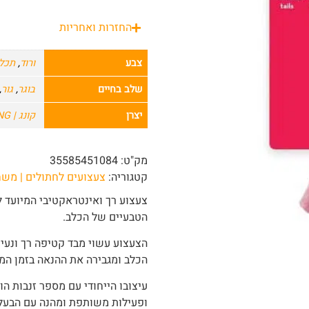
החזרות ואחריות
צבע
ורוד
,
תכל
שלב בחיים
בוגר
,
גור
,
יצרן
קונג | KONG לכלבים וחתולים
מק"ט:
35585451084
קטגוריה:
צעצועים לחתולים | מש
צעצוע רך ואינטראקטיבי המיועד ל
הטבעיים של הכלב.
הצעצוע עשוי מבד קטיפה רך ונעי
הכלב ומגבירה את ההנאה בזמן ה
עיצובו הייחודי עם מספר זנבות ה
ופעילות משותפת ומהנה עם הבעל