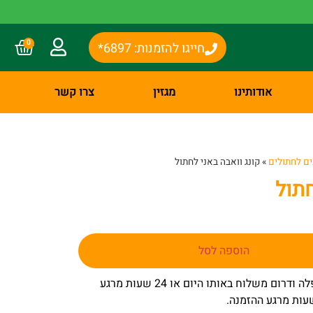
0
חייגו להזמנות: 6897*
אודותינו
מגזין
צרו קשר
ם לחתולים
»
קונג וואבה באני לחתול
חתול
הוספה לסל
– באר שבע שפלה ודרום משלוח באותו היום או 24 שעות מרגע