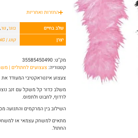
החזרות ואחריות
שלב בחיים
בוגר
,
גור
,
יצרן
קונג | KONG לכלבים וחתולים
מק"ט:
35585450490
קטגוריה:
צעצועים לחתולים | מש
צעצוע אינטראקטיבי המעודד את י
משלב כדור קל משקל עם זנב נוצו
לרדוף, לחבוט ולתפוס.
השילוב בין המרקמים והתנועה מספ
מתאים למשחק עצמאי או למשחק 
החתול.