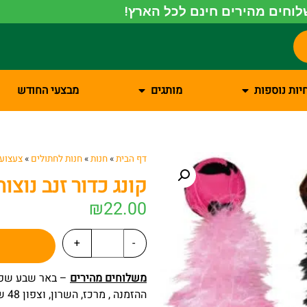
וחים מהירים חינם לכל הארץ!
יות נוספות
מותגים
מבצעי החודש
דף הבית
»
חנות
»
חנות לחתולים
»
צעצועי
קונג כדור זנב נוצו
₪
22.00
+
-
משלוחים מהירים
ההזמנה , מרכז, השרון, וצפון 48 שעות מרגע ההזמנה.