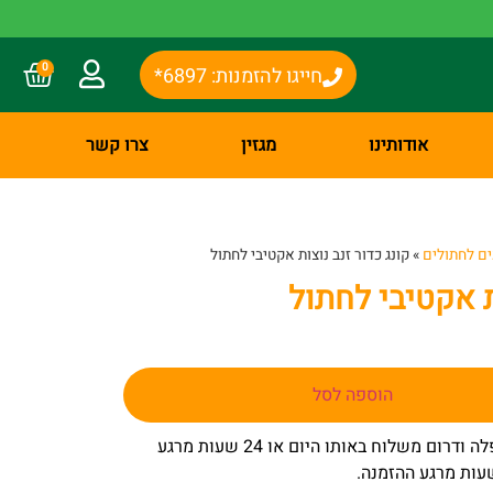
0
חייגו להזמנות: 6897*
אודותינו
מגזין
צרו קשר
ם לחתולים
»
קונג כדור זנב נוצות אקטיבי לחתול
ת אקטיבי לחתול
הוספה לסל
– באר שבע שפלה ודרום משלוח באותו היום או 24 שעות מרגע